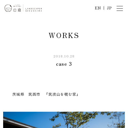
EN
JP
W
O
R
K
S
2018.10.28
case 3
茨城県 筑西市 『筑波山を覗む家』