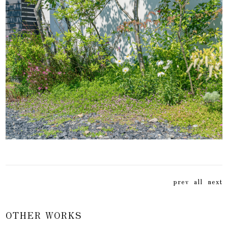
prev
all
next
OTHER WORKS