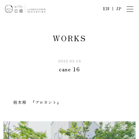
EN
JP
W
O
R
K
S
2022.02.16
case 16
栃木県 『ブロカント』