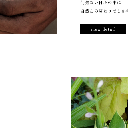
P
O
L
I
C
Y
庭づくりに対する考え
何気ない日々の中に
自然との関わりでしか
view detail