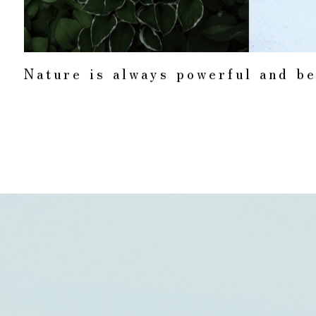
N
a
t
u
r
e
i
s
a
l
w
a
y
s
p
o
w
e
r
f
u
l
a
n
d
b