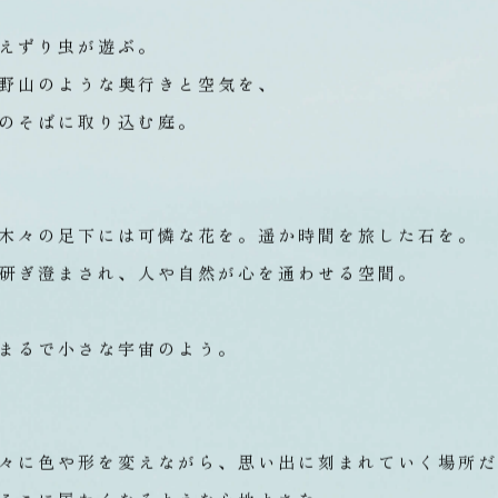
えずり虫が遊ぶ。
野山のような奥行きと空気を、
のそばに取り込む庭。
木々の足下には可憐な花を。
遥か時間を旅した石を。
研ぎ澄まされ、人や自然が心を通わせる空間。
まるで小さな宇宙のよう。