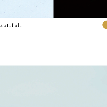
e
a
u
t
i
f
u
l
.