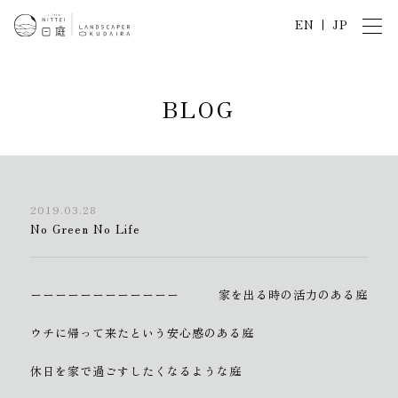
EN
JP
B
L
O
G
2019.03.28
No Green No Life
ーーーーーーーーーーーー
家を出る時の活力のある庭
ウチに帰って来たという安心感のある庭
休日を家で過ごすしたくなるような庭