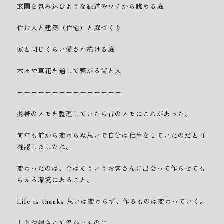
玄関を包み込むような緑道やウチから眺める庭
住む人と建築（住宅）と庭づくり
家と同じくらい愛され続ける庭
木々や草花を通して繋がる街と人
ーーーーーーーーーーーーーーー
携帯のメモを整理していたら昔のメモにこれがあった。
何年も前から変わらぬ思いで自分は仕事をしていたのだと再
確認しましたね。
変わったのは、今はそういうお客さんに出会って作らせても
らえる環境にあること。
Life is thanks.
思いは変わらず、作るものは変わっていく。
より洗練されて温かいものに。