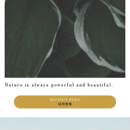
N
a
t
u
r
e
i
s
a
l
w
a
y
s
p
o
w
e
r
f
u
l
a
n
d
b
e
a
u
t
i
f
u
l
.
RECRUIT NEWS
採用情報