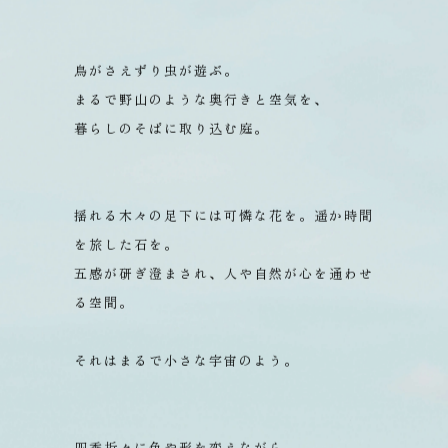
鳥がさえずり虫が遊ぶ。
まるで野山のような奥行きと空気を、
暮らしのそばに取り込む庭。
揺れる木々の足下には可憐な花を。
遥か時間
を旅した石を。
五感が研ぎ澄まされ、人や自然が心を通わせ
る空間。
それはまるで小さな宇宙のよう。