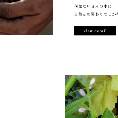
P
O
L
I
C
Y
庭づくりに対する考え
何気ない日々の中に
自然との関わりでしか
view detail