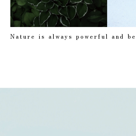
N
a
t
u
r
e
i
s
a
l
w
a
y
s
p
o
w
e
r
f
u
l
a
n
d
b