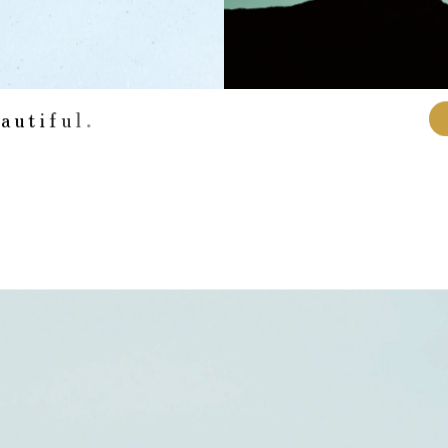
e
a
u
t
i
f
u
l
.