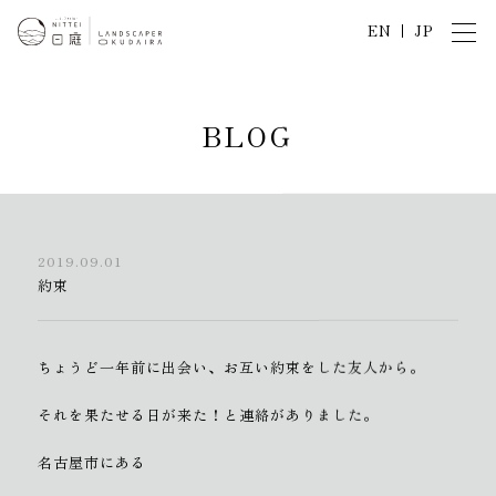
EN
JP
B
L
O
G
2019.09.01
約束
ちょうど一年前に出会い、お互い約束をした友人から。
それを果たせる日が来た！と連絡がありました。
名古屋市にある