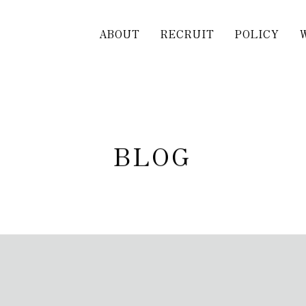
ABOUT
RECRUIT
POLICY
B
L
O
G