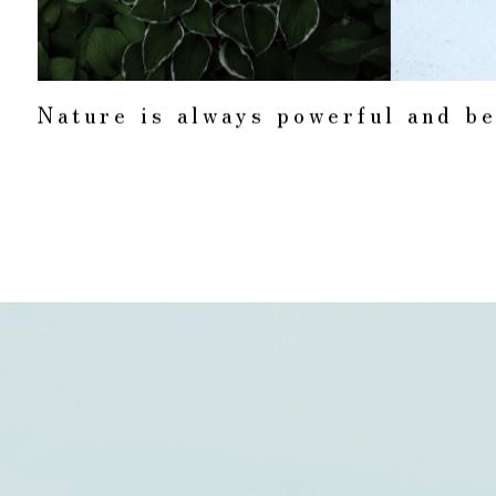
N
a
t
u
r
e
i
s
a
l
w
a
y
s
p
o
w
e
r
f
u
l
a
n
d
b