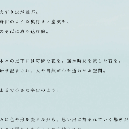
えずり虫が遊ぶ。
野山のような奥行きと空気を、
のそばに取り込む庭。
木々の足下には可憐な花を。
遥か時間を旅した石を。
研ぎ澄まされ、人や自然が心を通わせる空間。
まるで小さな宇宙のよう。