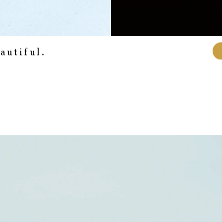
e
a
u
t
i
f
u
l
.