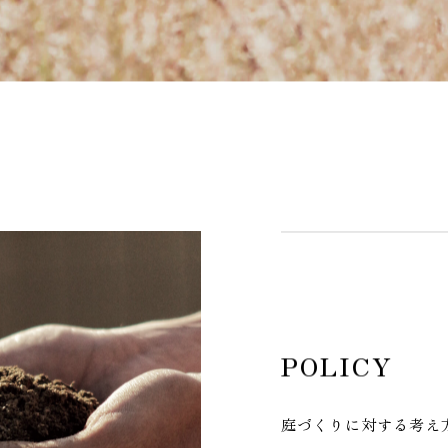
P
O
L
I
C
Y