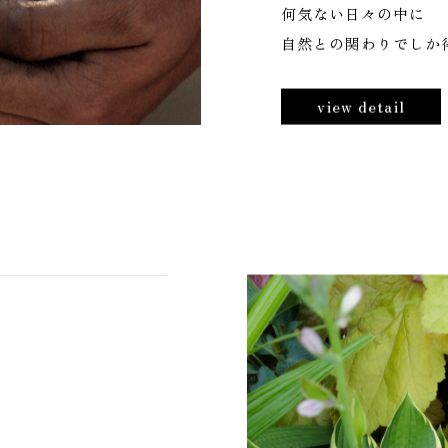
P
O
L
I
C
Y
庭づくりに対する考え
何気ない日々の中に
自然との関わりでしか
view detail