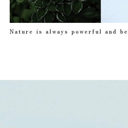
N
a
t
u
r
e
i
s
a
l
w
a
y
s
p
o
w
e
r
f
u
l
a
n
d
b