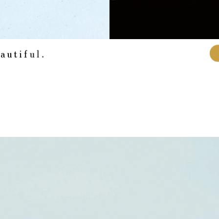
e
a
u
t
i
f
u
l
.